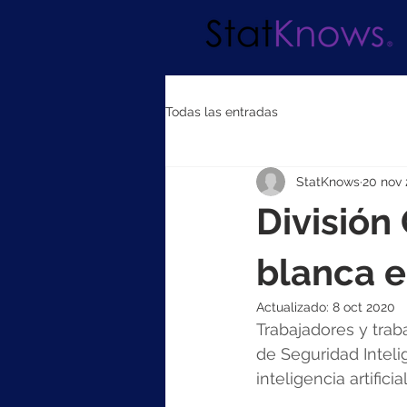
Todas las entradas
StatKnows
20 nov 
División
blanca e
Actualizado:
8 oct 2020
Trabajadores y trab
de Seguridad Inteli
inteligencia artificia