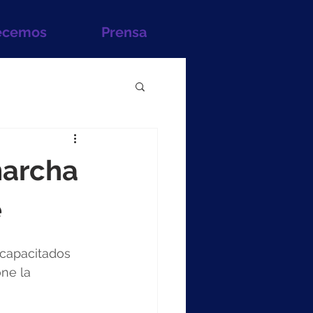
ecemos
Prensa
 marcha
e
 capacitados 
ne la 