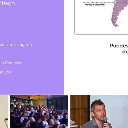
ntiago
sta e investigador
Puedes 
de
 la Encuesta
ativos