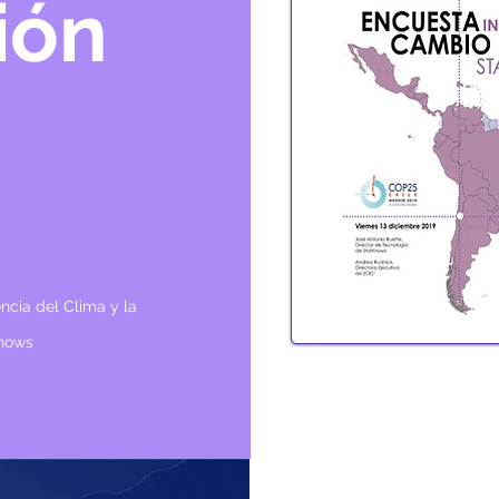
ión
ncia del Clima y la
Knows