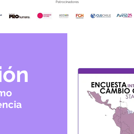
Patrocinadores
ión
ómo
encia