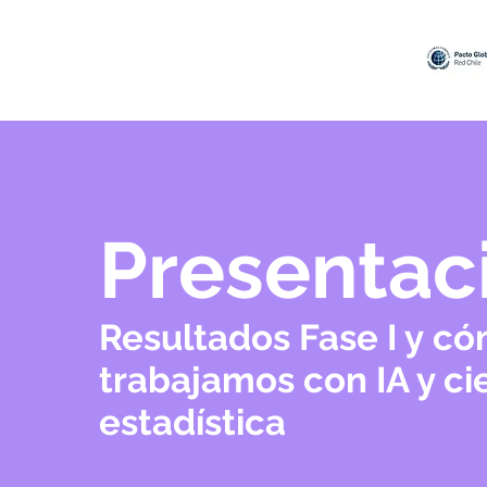
Presentac
Resultados Fase I y c
trabajamos con IA y ci
estadística